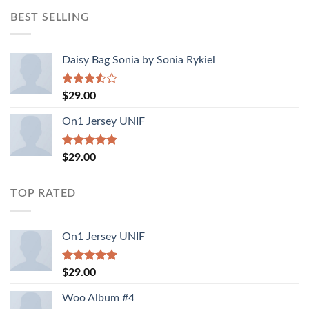
of 5
BEST SELLING
Daisy Bag Sonia by Sonia Rykiel
Rated
$
29.00
3.50
out
of 5
On1 Jersey UNIF
Rated
5.00
$
29.00
out of 5
TOP RATED
On1 Jersey UNIF
Rated
5.00
$
29.00
out of 5
Woo Album #4