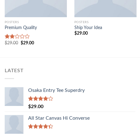
POSTERS
POSTERS
Premium Quality
Ship Your Idea
$
29.00
Original
Current
$
29.00
$
29.00
Rated
price
price
2.00
was:
is:
out
$29.00.
$29.00.
of 5
LATEST
Osaka Entry Tee Superdry
Rated
$
29.00
4.00
out
of 5
All Star Canvas Hi Converse
Rated
4.33
out