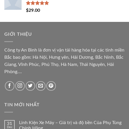
Rated
5.00
$
29.00
out of 5
GIỚI THIỆU
Công ty An Bình là đơn vị vận tải hàng hóa tại các tỉnh miền
Bắc bao gồm: Hà Nội, Hưng yên, Hải Dương, Bắc Ninh, Bắc
Giang, Vĩnh Phúc, Phú Thọ, Hà Nam, Thái Nguyên, Hải
Phòng....
TIN MỚI NHẤT
Linh Kiện Xe Máy – Giá trị và độ bền Của Phụ Tùng
31
Dec
Chính Hãng