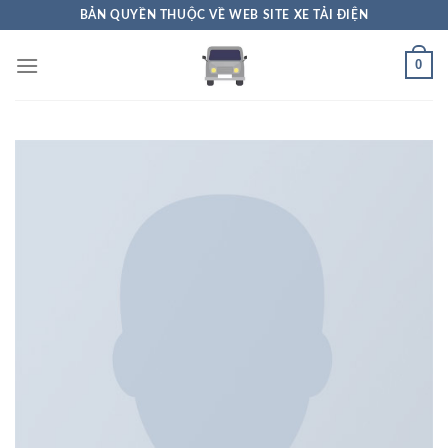
Skip
BẢN QUYỀN THUỘC VỀ WEB SITE XE TẢI ĐIỆN
to
content
0