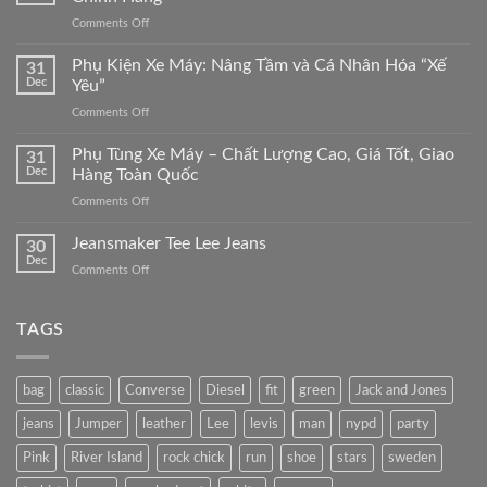
on
Comments Off
Linh
Kiện
Phụ Kiện Xe Máy: Nâng Tầm và Cá Nhân Hóa “Xế
31
Xe
Dec
Yêu”
Máy
on
Comments Off
–
Phụ
Giá
Kiện
Phụ Tùng Xe Máy – Chất Lượng Cao, Giá Tốt, Giao
trị
31
Xe
và
Dec
Hàng Toàn Quốc
Máy:
độ
on
Comments Off
Nâng
bền
Phụ
Tầm
Của
Tùng
Jeansmaker Tee Lee Jeans
và
30
Phụ
Xe
Cá
Dec
Tùng
on
Comments Off
Máy
Nhân
Chính
Jeansmaker
–
Hóa
Hãng
Tee
Chất
“Xế
Lee
TAGS
Lượng
Yêu”
Jeans
Cao,
Giá
Tốt,
bag
classic
Converse
Diesel
fit
green
Jack and Jones
Giao
Hàng
jeans
Jumper
leather
Lee
levis
man
nypd
party
Toàn
Pink
River Island
rock chick
run
shoe
stars
sweden
Quốc