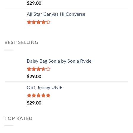
Rated
$
29.00
4.00
out
of 5
All Star Canvas Hi Converse
Rated
4.33
out
of 5
BEST SELLING
Daisy Bag Sonia by Sonia Rykiel
Rated
$
29.00
3.50
out
of 5
On1 Jersey UNIF
Rated
5.00
$
29.00
out of 5
TOP RATED