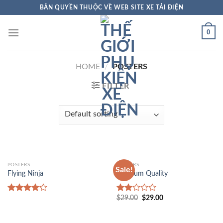
Skip
BẢN QUYỀN THUỘC VỀ WEB SITE XE TẢI ĐIỆN
to
content
0
HOME
/
POSTERS
FILTER
POSTERS
POSTERS
Sale!
Flying Ninja
Premium Quality
Original
Current
$
29.00
$
29.00
Rated
Rated
price
price
4.17
out
2.00
was:
is:
of 5
out
$29.00.
$29.00.
of 5