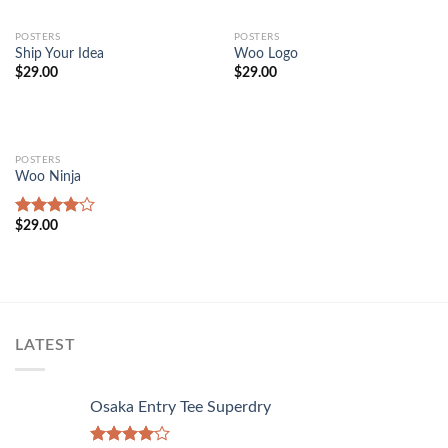
POSTERS
POSTERS
Ship Your Idea
Woo Logo
$
29.00
$
29.00
POSTERS
Woo Ninja
$
29.00
Rated
4.00
out
of 5
LATEST
Osaka Entry Tee Superdry