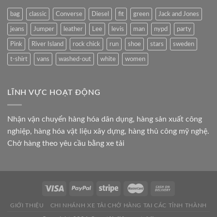
Giá
Tốt,
bag
classic
Converse
Diesel
fit
green
Jack and Jones
Giao
Hàng
jeans
Jumper
leather
Lee
levis
man
nypd
party
Toàn
Pink
River Island
rock chick
run
shoe
stars
sweden
Quốc
t-shirt
vans
washed-out
white
women
LĨNH VỰC HOẠT ĐỘNG
Nhận vận chuyển hàng hóa dân dụng, hàng sản xuất công
nghiệp, hàng hóa vật liệu xây dựng, hàng thủ công mỹ nghệ.
Chở hàng theo yêu cầu bằng xe tải
GIỚI THIỆU
CHI NHÁNH XE TẢI CHỞ HÀNG TẠI CÁC TỈNH THÀNH