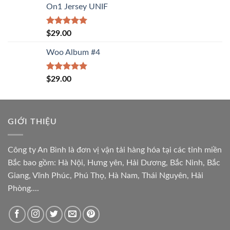
On1 Jersey UNIF
Rated
5.00
$
29.00
out of 5
Woo Album #4
Rated
5.00
$
29.00
out of 5
GIỚI THIỆU
Công ty An Bình là đơn vị vận tải hàng hóa tại các tỉnh miền
Bắc bao gồm: Hà Nội, Hưng yên, Hải Dương, Bắc Ninh, Bắc
Giang, Vĩnh Phúc, Phú Thọ, Hà Nam, Thái Nguyên, Hải
Phòng....