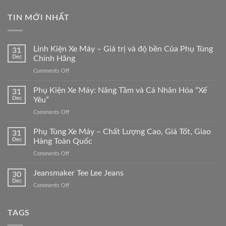
TIN MỚI NHẤT
Linh Kiện Xe Máy – Giá trị và độ bền Của Phụ Tùng
31
Dec
Chính Hãng
on
Comments Off
Linh
Kiện
Phụ Kiện Xe Máy: Nâng Tầm và Cá Nhân Hóa “Xế
31
Xe
Dec
Yêu”
Máy
on
Comments Off
–
Phụ
Giá
Kiện
Phụ Tùng Xe Máy – Chất Lượng Cao, Giá Tốt, Giao
trị
31
Xe
và
Dec
Hàng Toàn Quốc
Máy:
độ
on
Comments Off
Nâng
bền
Phụ
Tầm
Của
Tùng
Jeansmaker Tee Lee Jeans
và
30
Phụ
Xe
Cá
Dec
Tùng
on
Comments Off
Máy
Nhân
Chính
Jeansmaker
–
Hóa
Hãng
Tee
Chất
“Xế
Lee
TAGS
Lượng
Yêu”
Jeans
Cao,